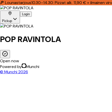
🍕 Lounastarjous
10.30–14.30: Pizzat alk. 11,90 € + ilmainen 
Login
Pickup
POP RAVINTOLA
Open now
Powered by
Munchi
© Munchi
2026